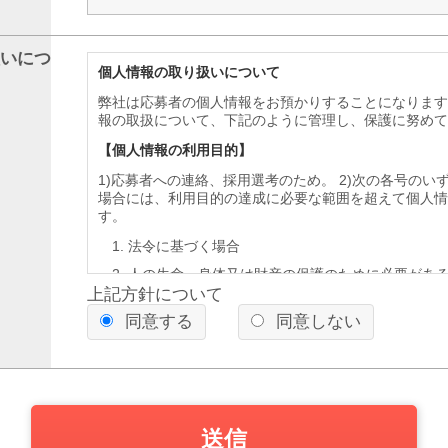
いにつ
個人情報の取り扱いについて
弊社は応募者の個人情報をお預かりすることになります
報の取扱について、下記のように管理し、保護に努めて
【個人情報の利用目的】
1)応募者への連絡、採用選考のため。 2)次の各号の
場合には、利用目的の達成に必要な範囲を超えて個人情
す。
法令に基づく場合
人の生命、身体又は財産の保護のために必要があ
得ることが困難であるとき
上記方針について
同意する
公衆衛生の向上又は児童の健全な育成の推進のた
同意しない
て、本人の同意を得ることが困難であるとき
国の機関若しくは地方公共団体又はその委託を受
行することに対して協力する必要がある場合であ
よって当該事務の遂行に支障を及ぼすおそれがあ
【第三者への提供】
送信