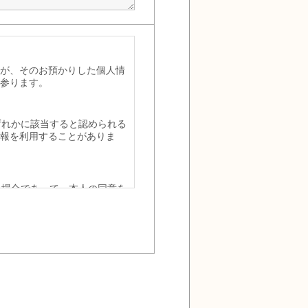
が、そのお預かりした個人情
参ります。
いずれかに該当すると認められる
報を利用することがありま
る場合であって、本人の同意を
めに特に必要がある場合であっ
けた者が法令の定める事務を遂
って、本人の同意を得ることに
るとき