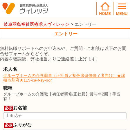
岐阜羽島福祉医療求人ヴィレッジ
>
エントリー
エントリー
無料転職サポートへのお申込みや、ご質問・ご相談は以下のお問
合せフォームからどうぞ。
内容を確認後、弊社担当よりご連絡差し上げます。
求人名
グループホームの介護職員（正社員／初任者研修修了者向け）★瑞
穂市別府★119-ca-f-sy-nor
職種
グループホームの介護職【初任者研修/正社員】賞与年2回！手当
有！
お名前
必須
ふりがな
必須