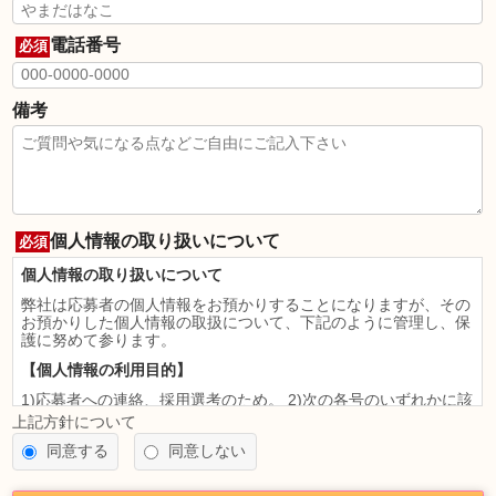
電話番号
必須
備考
個人情報の取り扱いについて
必須
個人情報の取り扱いについて
弊社は応募者の個人情報をお預かりすることになりますが、その
お預かりした個人情報の取扱について、下記のように管理し、保
護に努めて参ります。
【個人情報の利用目的】
1)応募者への連絡、採用選考のため。 2)次の各号のいずれかに該
当すると認められる場合には、利用目的の達成に必要な範囲を超
上記方針について
えて個人情報を利用することがあります。
同意する
同意しない
法令に基づく場合
人の生命、身体又は財産の保護のために必要がある場合であっ