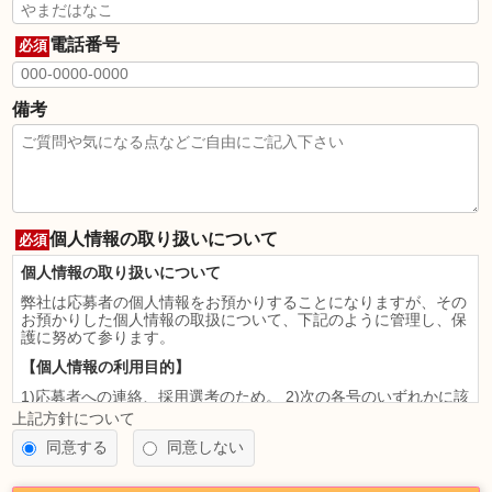
電話番号
必須
備考
個人情報の取り扱いについて
必須
個人情報の取り扱いについて
弊社は応募者の個人情報をお預かりすることになりますが、その
お預かりした個人情報の取扱について、下記のように管理し、保
護に努めて参ります。
【個人情報の利用目的】
1)応募者への連絡、採用選考のため。 2)次の各号のいずれかに該
当すると認められる場合には、利用目的の達成に必要な範囲を超
上記方針について
えて個人情報を利用することがあります。
同意する
同意しない
法令に基づく場合
人の生命、身体又は財産の保護のために必要がある場合であっ