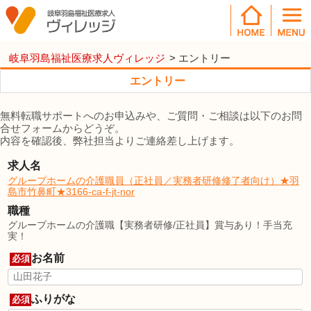
岐阜羽島福祉医療求人ヴィレッジ
>
エントリー
エントリー
無料転職サポートへのお申込みや、ご質問・ご相談は以下のお問
合せフォームからどうぞ。
内容を確認後、弊社担当よりご連絡差し上げます。
求人名
グループホームの介護職員（正社員／実務者研修修了者向け）★羽
島市竹鼻町★3166-ca-f-jt-nor
職種
グループホームの介護職【実務者研修/正社員】賞与あり！手当充
実！
お名前
必須
ふりがな
必須