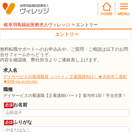
岐阜羽島福祉医療求人ヴィレッジ
>
エントリー
エントリー
無料転職サポートへのお申込みや、ご質問・ご相談は以下のお問
合せフォームからどうぞ。
内容を確認後、弊社担当よりご連絡差し上げます。
求人名
デイサービスの看護職員（パート／正看護師向け）★大垣市二葉町
★649-ns-p-ns-nor
職種
デイサービスの看護職【正看護師/パート】賞与年1回！手当充実！
お名前
必須
ふりがな
必須