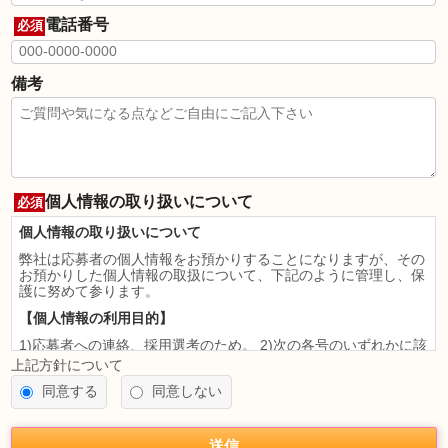
電話番号
必須
備考
個人情報の取り扱いについて
必須
個人情報の取り扱いについて
弊社は応募者の個人情報をお預かりすることになりますが、その
お預かりした個人情報の取扱について、下記のように管理し、保
護に努めて参ります。
【個人情報の利用目的】
1)応募者への連絡、採用選考のため。 2)次の各号のいずれかに該
当すると認められる場合には、利用目的の達成に必要な範囲を超
上記方針について
えて個人情報を利用することがあります。
同意する
同意しない
法令に基づく場合
人の生命、身体又は財産の保護のために必要がある場合であっ
て、本人の同意を得ることが困難であるとき
送信