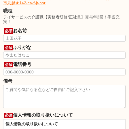
市只越★142-ca-f-jt-nor
職種
デイサービスの介護職【実務者研修/正社員】賞与年2回！手当充
実！
お名前
必須
ふりがな
必須
電話番号
必須
備考
個人情報の取り扱いについて
必須
個人情報の取り扱いについて