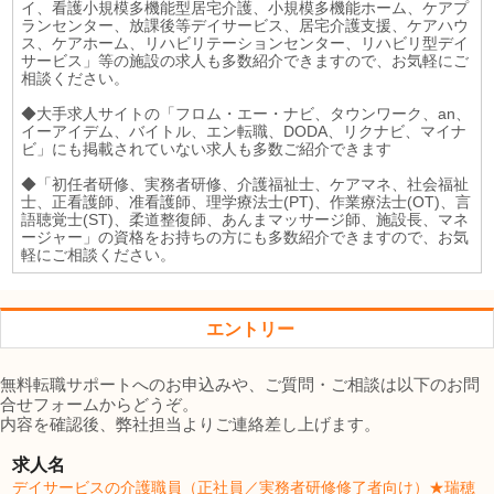
イ、看護小規模多機能型居宅介護、小規模多機能ホーム、ケアプ
ランセンター、放課後等デイサービス、居宅介護支援、ケアハウ
ス、ケアホーム、リハビリテーションセンター、リハビリ型デイ
サービス」等の施設の求人も多数紹介できますので、お気軽にご
相談ください。
◆大手求人サイトの「フロム・エー・ナビ、タウンワーク、an、
イーアイデム、バイトル、エン転職、DODA、リクナビ、マイナ
ビ」にも掲載されていない求人も多数ご紹介できます
◆「初任者研修、実務者研修、介護福祉士、ケアマネ、社会福祉
士、正看護師、准看護師、理学療法士(PT)、作業療法士(OT)、言
語聴覚士(ST)、柔道整復師、あんまマッサージ師、施設長、マネ
ージャー」の資格をお持ちの方にも多数紹介できますので、お気
軽にご相談ください。
エントリー
無料転職サポートへのお申込みや、ご質問・ご相談は以下のお問
合せフォームからどうぞ。
内容を確認後、弊社担当よりご連絡差し上げます。
求人名
デイサービスの介護職員（正社員／実務者研修修了者向け）★瑞穂