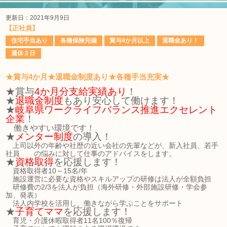
更新日：2021年9月9日
【正社員】
住宅手当あり
各種保険完備
賞与4か月以上
退職金あり！
週休２日
★賞与4か月★退職金制度あり★各種手当充実★
★賞与
4か月分支給実績あり
！
★
退職金制度
もあり安心して働けます！
★
岐阜県ワークライフバランス推進エクセレント
企業
！
働きやすい環境です！
★
メンター制度
の導入！
上司以外の年齢や社歴の近い会社の先輩などが、新入社員、若手
社員 の悩みに対して仕事のアドバイスをします。
★
資格取得
を応援します！
資格取得者10～15名/年
施設運営に必要な資格やスキルアップの研修は法人が全額負担
研修費の2/3を法人が負担（海外研修・外部施設研修・学会参
加、発表）
法人内学校を活用し、働きながら学ぶことをサポート
★
子育てママ
を応援します！
育児・介護休暇取得者11名100％復帰