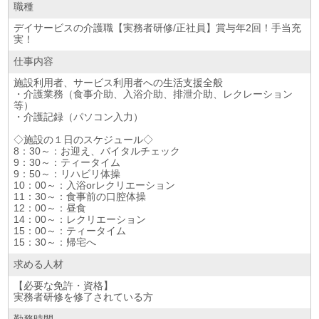
職種
デイサービスの介護職【実務者研修/正社員】賞与年2回！手当充
実！
仕事内容
施設利用者、サービス利用者への生活支援全般
・介護業務（食事介助、入浴介助、排泄介助、レクレーション
等）
・介護記録（パソコン入力）
◇施設の１日のスケジュール◇
8：30～：お迎え、バイタルチェック
9：30～：ティータイム
9：50～：リハビリ体操
10：00～：入浴orレクリエーション
11：30～：食事前の口腔体操
12：00～：昼食
14：00～：レクリエーション
15：00～：ティータイム
15：30～：帰宅へ
求める人材
【必要な免許・資格】
実務者研修を修了されている方