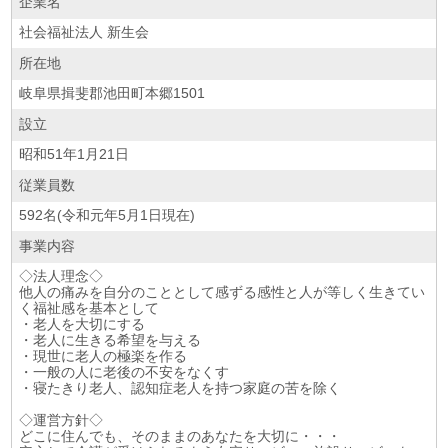
企業名
社会福祉法人 新生会
所在地
岐阜県揖斐郡池田町本郷1501
設立
昭和51年1月21日
従業員数
592名(令和元年5月1日現在)
事業内容
◇法人理念◇
他人の痛みを自分のこととして感ずる感性と人が等しく生きてい
く福祉感を基本として
・老人を大切にする
・老人に生きる希望を与える
・現世に老人の極楽を作る
・一般の人に老後の不安をなくす
・寝たきり老人、認知症老人を持つ家庭の苦を除く
◇運営方針◇
どこに住んでも、そのままのあなたを大切に・・・