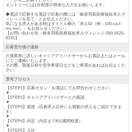
ー」からご応募ください。
エントリーには1分程度の簡単な入力をお願いします。
◆電話で応募する電話で応募の際には「岐阜羽島医療福祉求人ヴ
ィレッジを見て」とお伝えください。
気になる求人がある時はタイトル横の「求人ID（例：100-ca-f-
ms-nor）」をお知らせください。
【お問い合わせ先：岐阜羽島医療福祉求人ヴィレッジ 090-6525-
8331】
応募受付後の連絡
介護業界に詳しいキャリアアドバイザーからお電話またはメール
にてご連絡いたします。
その際、面接日程や見学希望日などをご希望があればお伝えくだ
さい。
選考プロセス
【STEP1】応募ボタン・お電話にてお問合わせください。
▼
【STEP2】キャリアアドバイザーとの面談
▼
【STEP3】面接（応募求人以外にも複数の求人をご紹介できま
す）
▼
【STEP4】内定（内定まで約1週間程度）
▼
【STEP5】入社