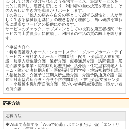
安心して介護が受けられるよう在宅サービス、施設サービスを一
元的に提供し、連携を密にとり、利用者の自己決定を尊重し、そ
の人らしい生き方を職員がサポートします。
その為に、『他人の痛みを自分の事として感ずる感性と、人が等
しく生きる福祉観を基に』の理念を深く理解し、自己研鑽を重ね
常に謙虚なサービスの提供に努めます。
サービスのチェック、オブズマンとしての役割を第三者機関『サ
ービス向上委員会』に依頼し、利用者の生活の質の向上を図りま
す。
◇事業内容◇
・特別養護老人ホーム・ショートステイ・グループホーム・デイ
サービス・有料老人ホーム・訪問看護・配食 ・介護老人福祉施
設・短期入所生活介護・通所介護・療養通所介護・訪問看護・居
宅介護支援事業・認知症対応型共同生活介護・住宅型有料老人ホ
ーム・障がい者短期入所・医療福祉専門学校・地域密着型介護老
人福祉施設・介護予防短期入所生活介護・介護予防通所介護・認
知症対応型通所介護・介護予防訪問看護 ・在宅介護支援センタ
ー・小規模多機能型居宅介護・障がい者共同生活援助・障がい者
通所介護
応募方法
応募方法
◆WEBで応募する「Webで応募」ボタンまたは下記「エントリ