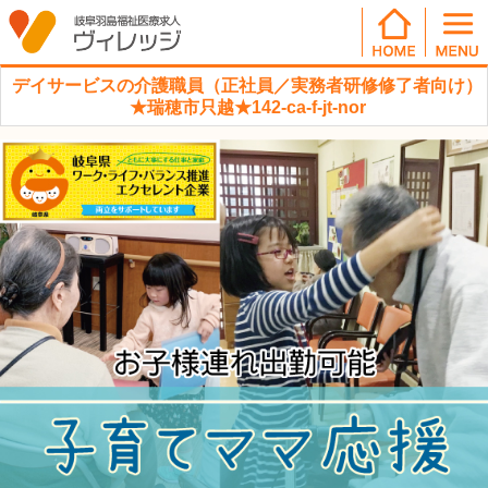
デイサービスの介護職員（正社員／実務者研修修了者向け）
★瑞穂市只越★142-ca-f-jt-nor