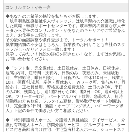
コンサルタントから一言
◆あなたのご希望の施設を私たちがお探しします。
「岐阜羽島医療福祉求人ヴィレッジ」は岐阜県内の介護職に特化
した就職・転職サポートセンターです。岐阜県内の豊富な求人デ
ータから専任のコンサルタントがあなたのキャリアやご希望をふ
まえ、お仕事をご紹介します。
その後の面談調整や条件交渉まで、トータルサポート！
就業開始前の不安はもちろん、就業後のお困りごとも当社のスタ
ッフがしっかりとフォロー致します！
見学してみたい！施設の詳細を聞きたい！など、まずはお気軽に
お問い合わせください。
◆「シフト制、完全週休2、土日祝休み、土日休み、日祝休み、
週3以内可、短時間・扶養内、日勤のみ、夜勤のみ、未経験歓
迎、主婦歓迎、曜日相談可、土日祝のみ、年休110日～、残業月
10H、保育/託児所、産休・育休あり、Ｗワーク可、賞与あり、昇
給あり、正社員登用、資格支援交通費支給、土日のみOK、平日
のみOK、残業なし、週1週2日からOK、週3日～OK、週4日以上
OK、フリーター歓迎、パートアルバイト歓迎、急募求人、短時
間勤務の方も歓迎、フルタイム勤務、資格取得サポート制度あ
り、完全週休2日制、新設・オープニング求人、ハローワーク求
人」上記の条件で働きたい方ご相談ください。
◆「特別養護老人ホーム、介護老人保健施設、デイサービス、介
護付有料老人ホーム、訪問介護サービス、グループホーム、サー
ビス付き高齢者向け住宅、住宅型有料老人ホーム、ショートステ