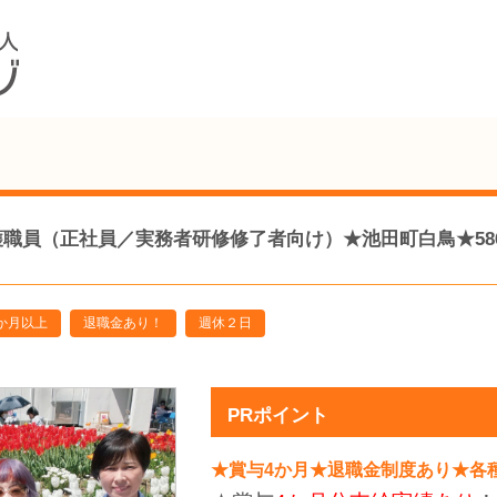
（正社員／実務者研修修了者向け）★池田町白鳥★586-ca-f
か月以上
退職金あり！
週休２日
PRポイント
★賞与4か月★退職金制度あり★各