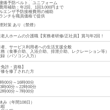
：腰痛予防ベルト、ユニフォーム
費用補助：年2回、1回3,000円まで
フルエンザ予防接種費用の補助
のランチを職員価格で提供
煙対策 あり（禁煙）
護老人ホームの介護職【実務者研修/正社員】賞与年2回！
居者、サービス利用者への生活支援全般
業務（食事介助、入浴介助、排泄介助、レクレーション等）
記録（パソコン入力）
な免許・資格】
研修を修了された方
時00分～16時00分
3時00分～22時00分
2時00分～7時00分
休み（年間108日）
休暇