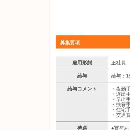
募集要項
雇用形態
正社員
給与
給与：18
給与コメント
・夜勤手当
・遅出手
・早出手
・扶養
・住宅
・交通
待遇
●賞与あ