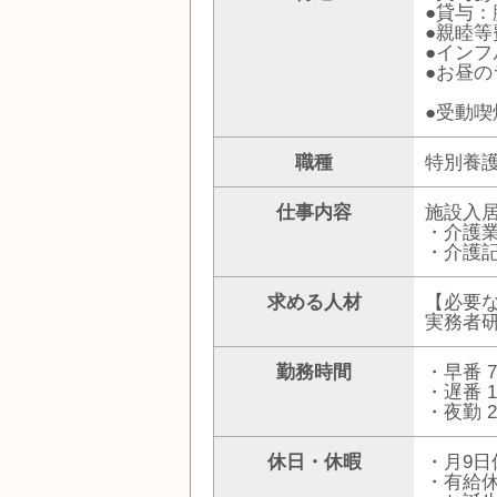
●貸与
●親睦等
●イン
●お昼
●受動喫
職種
特別養
仕事内容
施設入
・介護
・介護
求める人材
【必要
実務者
勤務時間
・早番 7
・遅番 1
・夜勤 2
休日・休暇
・月9日
・有給