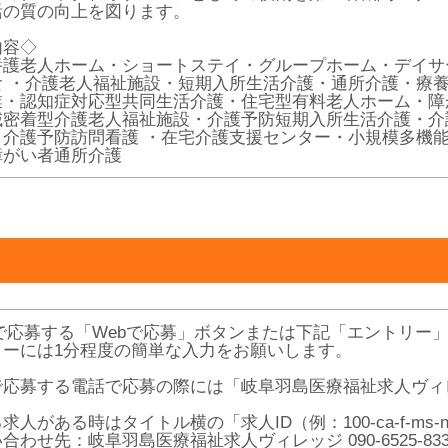
活の質の向上を図ります。
内容◇
養護老人ホーム・ショートステイ・グループホーム・デイサ
食 ・介護老人福祉施設・短期入所生活介護・通所介護・療
業・認知症対応型共同生活介護・住宅型有料老人ホーム・障
域密着型介護老人福祉施設・介護予防短期入所生活介護・介
・介護予防訪問看護 ・在宅介護支援センター・小規模多機
障がい者通所介護
Bで応募する「Webで応募」ボタンまたは下記「エントリー
リーには1分程度の簡単な入力をお願いします。
で応募する電話で応募の際には「岐阜羽島医療福祉求人ヴィ
求人がある時はタイトル横の「求人ID（例：100-ca-f-ms
合わせ先：岐阜羽島医療福祉求人ヴィレッジ 090-6525-83