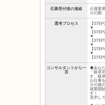
応募受付後の連絡
介護業
その際
選考プロセス
【STE
▼
【STE
▼
【STE
▼
【STE
▼
【STE
コンサルタントから一
◆あな
言
「岐阜
す。岐
お仕事
その後
就業開
す！
見学し