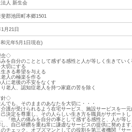
法人 新生会
斐郡池田町本郷1501
1月21日
(令和元年5月1日現在)
理念◇
痛みを自分のこととして感ずる感性と人が等しく生きていく
を大切にする
に生きる希望を与える
に老人の極楽を作る
の人に老後の不安をなくす
きり老人、認知症老人を持つ家庭の苦を除く
方針◇
住んでも、そのままのあなたを大切に・・・
て介護が受けられるよう在宅サービス、施設サービスを一元
自己決定を尊重し、その人らしい生き方を職員がサポートし
に、『他人の痛みを自分の事として感ずる感性と、人が等し
解し、自己研鑽を重ね常に謙虚なサービスの提供に努めます
スのチェック、オブズマンとしての役割を第三者機関『サー