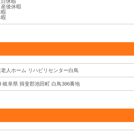
生日休暇
・産後休暇
休暇
休暇
護老人ホーム リハビリセンター白鳥
413 岐阜県 揖斐郡池田町 白鳥386番地