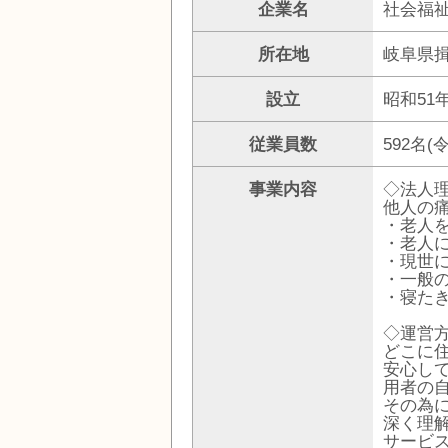
企業名
社会福祉
所在地
岐阜県揖
設立
昭和51年
従業員数
592名
事業内容
◇法人
他人の
・老人
・老人
・現世
・一般
・寝た
◇運営
どこに
安心し
用者の
その為
深く理
サービ