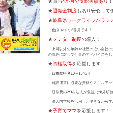
★賞与
4か月分支給実績あり
！
★
退職金制度
もあり安心して
★
岐阜県ワークライフバラン
働きやすい環境です！
★
メンター制度
の導入！
上司以外の年齢や社歴の近い会社
の悩みに対して仕事のアドバイスをし
★
資格取得
を応援します！
資格取得者10～15名/年
施設運営に必要な資格やスキルアッ
研修費の2/3を法人が負担（海外研
法人内学校を活用し、働きながら学
★
子育てママ
を応援します！