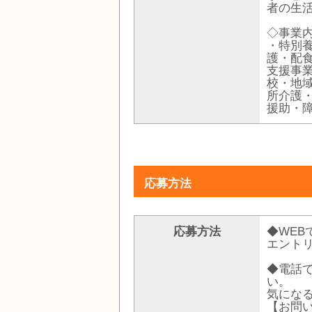
者の生
◇事業
・特別
護・配
支援事
校・地
所介護
援助・
応募方法
応募方法
◆WE
エント
◆電話
い。
気になる
【お問い