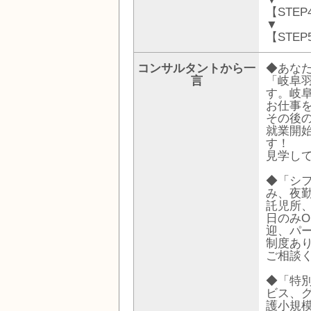
【STE
▼
【STE
コンサルタントから一
◆あな
言
「岐阜
す。岐
お仕事
その後
就業開
す！
見学し
◆「シ
み、夜勤
託児所
日のみO
迎、パ
制度あ
ご相談
◆「特
ビス、
護小規