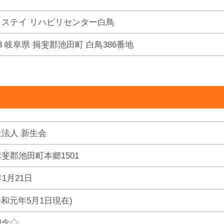
トステイ リハビリセンター白鳥
413 岐阜県 揖斐郡池田町 白鳥386番地
法人 新生会
斐郡池田町本郷1501
1月21日
(令和元年5月1日現在)
理念◇