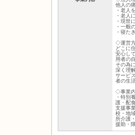
他人の
・老人
・老人
・現世
・一般
・寝た
◇運営
どこに
安心し
用者の
その為
深く理
サービ
者の生
◇事業
・特別
護・配
支援事
校・地
所介護
援助・