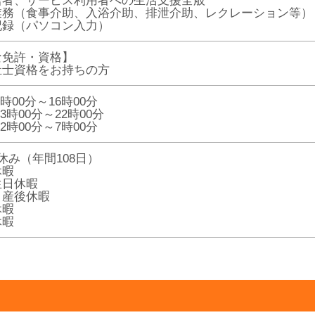
居者、サービス利用者への生活支援全般
業務（食事介助、入浴介助、排泄介助、レクレーション等）
記録（パソコン入力）
な免許・資格】
祉士資格をお持ちの方
時00分～16時00分
3時00分～22時00分
2時00分～7時00分
休み（年間108日）
休暇
生日休暇
・産後休暇
休暇
休暇