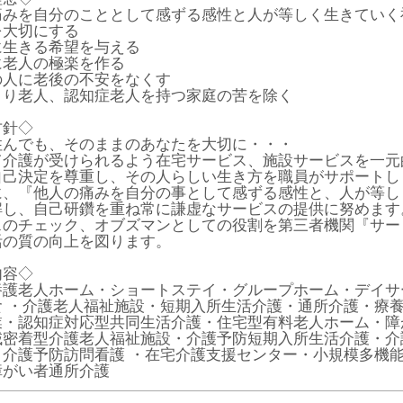
痛みを自分のこととして感ずる感性と人が等しく生きていく
を大切にする
に生きる希望を与える
に老人の極楽を作る
の人に老後の不安をなくす
きり老人、認知症老人を持つ家庭の苦を除く
方針◇
住んでも、そのままのあなたを大切に・・・
て介護が受けられるよう在宅サービス、施設サービスを一元
自己決定を尊重し、その人らしい生き方を職員がサポートし
に、『他人の痛みを自分の事として感ずる感性と、人が等し
解し、自己研鑽を重ね常に謙虚なサービスの提供に努めます
スのチェック、オブズマンとしての役割を第三者機関『サー
活の質の向上を図ります。
内容◇
養護老人ホーム・ショートステイ・グループホーム・デイサ
食 ・介護老人福祉施設・短期入所生活介護・通所介護・療
業・認知症対応型共同生活介護・住宅型有料老人ホーム・障
域密着型介護老人福祉施設・介護予防短期入所生活介護・介
・介護予防訪問看護 ・在宅介護支援センター・小規模多機
障がい者通所介護