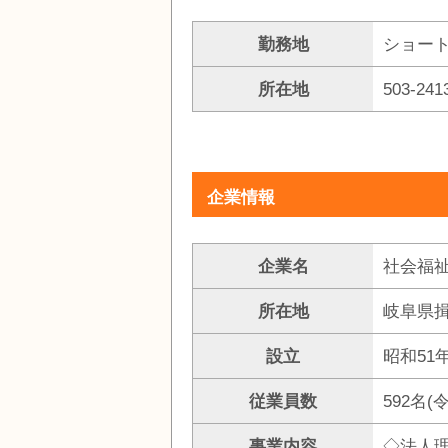
勤務地
ショー
所在地
503-2
企業情報
企業名
社会福祉
所在地
岐阜県揖
設立
昭和51年
従業員数
592名
事業内容
◇法人