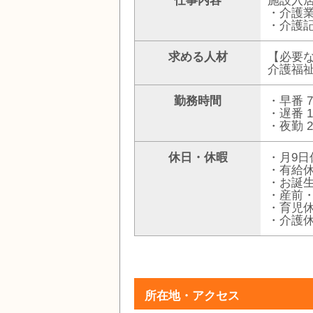
仕事内容
施設入
・介護
・介護
求める人材
【必要
介護福
勤務時間
・早番 7
・遅番 1
・夜勤 2
休日・休暇
・月9日
・有給
・お誕
・産前
・育児
・介護
所在地・アクセス