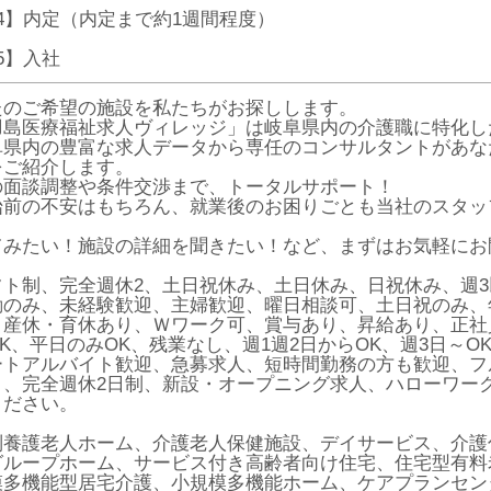
P4】内定（内定まで約1週間程度）
P5】入社
たのご希望の施設を私たちがお探しします。
羽島医療福祉求人ヴィレッジ」は岐阜県内の介護職に特化し
阜県内の豊富な求人データから専任のコンサルタントがあな
をご紹介します。
の面談調整や条件交渉まで、トータルサポート！
始前の不安はもちろん、就業後のお困りごとも当社のスタッ
てみたい！施設の詳細を聞きたい！など、まずはお気軽にお
フト制、完全週休2、土日祝休み、土日休み、日祝休み、週
のみ、未経験歓迎、主婦歓迎、曜日相談可、土日祝のみ、年休
、産休・育休あり、Ｗワーク可、賞与あり、昇給あり、正社
K、平日のみOK、残業なし、週1週2日からOK、週3日～O
ートアルバイト歓迎、急募求人、短時間勤務の方も歓迎、フ
り、完全週休2日制、新設・オープニング求人、ハローワー
ください。
別養護老人ホーム、介護老人保健施設、デイサービス、介護
グループホーム、サービス付き高齢者向け住宅、住宅型有料
模多機能型居宅介護、小規模多機能ホーム、ケアプランセン