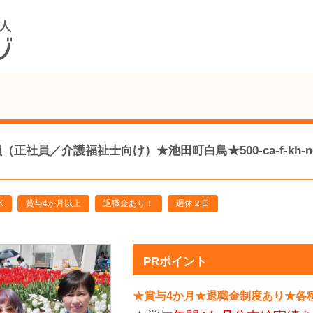
社員／介護福祉士向け）★池田町白鳥★500-ca-f-kh-n
K
賞与4か月以上
退職金あり！
週休２日
PRポイント
★賞与4か月★退職金制度あり★各