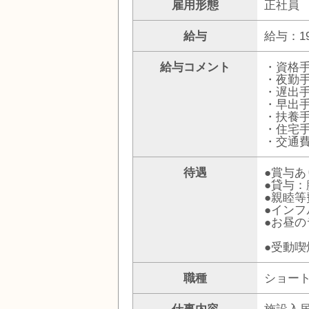
雇用形態
正社員
給与
給与：19
給与コメント
・資格手
・夜勤手当
・遅出手
・早出手
・扶養
・住宅
・交通
待遇
●賞与あ
●貸与
●親睦等
●イン
●お昼
●受動喫
職種
ショー