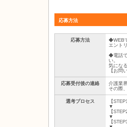
応募方法
応募方法
◆WE
エント
◆電話
い。
気になる
【お問い
応募受付後の連絡
介護業
その際
選考プロセス
【STE
▼
【STE
▼
【STE
▼