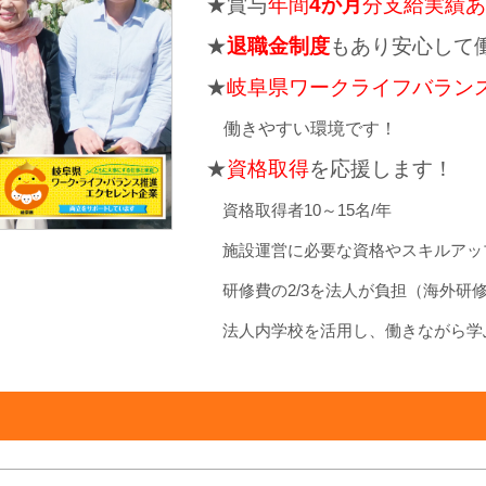
★賞与
年間
4か月
分支給実績あ
★
退職金制度
もあり安心して
★
岐阜県ワークライフバラン
働きやすい環境です！
★
資格取得
を応援します！
資格取得者10～15名/年
施設運営に必要な資格やスキルアッ
研修費の2/3を法人が負担（海外研
法人内学校を活用し、働きながら学