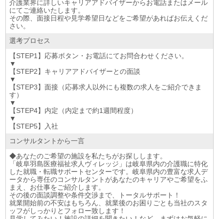
介護業界に詳しいキャリアアドバイザーからお電話またはメール
にてご連絡いたします。
その際、面接日程や見学希望日などをご希望があればお伝えくだ
さい。
選考プロセス
【STEP1】応募ボタン・お電話にてお問合わせください。
▼
【STEP2】キャリアアドバイザーとの面談
▼
【STEP3】面接（応募求人以外にも複数の求人をご紹介できま
す）
▼
【STEP4】内定（内定まで約1週間程度）
▼
【STEP5】入社
コンサルタントから一言
◆あなたのご希望の施設を私たちがお探しします。
「岐阜羽島医療福祉求人ヴィレッジ」は岐阜県内の介護職に特化
した就職・転職サポートセンターです。岐阜県内の豊富な求人デ
ータから専任のコンサルタントがあなたのキャリアやご希望をふ
まえ、お仕事をご紹介します。
その後の面談調整や条件交渉まで、トータルサポート！
就業開始前の不安はもちろん、就業後のお困りごとも当社のスタ
ッフがしっかりとフォロー致します！
見学してみたい！施設の詳細を聞きたい！など、まずはお気軽に