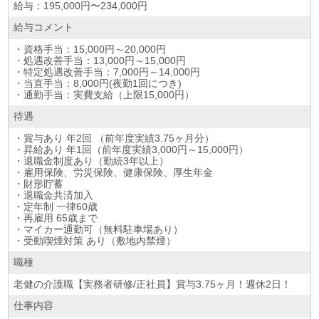
給与：195,000円〜234,000円
給与コメント
・資格手当：15,000円～20,000円
・処遇改善手当：13,000円～15,000円
・特定処遇改善手当：7,000円～14,000円
・当直手当：8,000円(夜勤1回につき)
・通勤手当：実費支給（上限15,000円）
待遇
・賞与あり 年2回 （前年度実績3.75ヶ月分）
・昇給あり 年1回（前年度実績3,000円～15,000円）
・退職金制度あり（勤続3年以上）
・雇用保険、労災保険、健康保険、厚生年金
・財形貯蓄
・退職金共済加入
・定年制 一律60歳
・再雇用 65歳まで
・マイカー通勤可（無料駐車場あり）
・受動喫煙対策 あり（敷地内禁煙）
職種
老健の介護職【実務者研修/正社員】賞与3.75ヶ月！週休2日！
仕事内容