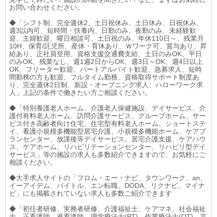
お問い合わせください。
◆「シフト制、完全週休2、土日祝休み、土日休み、日祝休み、
週3以内可、短時間・扶養内、日勤のみ、夜勤のみ、未経験歓
迎、主婦歓迎、曜日相談可、土日祝のみ、年休110日～、残業月
10H、保育/託児所、産休・育休あり、Ｗワーク可、賞与あり、昇
給あり、正社員登用、資格支援交通費支給、土日のみOK、平日
のみOK、残業なし、週1週2日からOK、週3日～OK、週4日以上
OK、フリーター歓迎、パートアルバイト歓迎、急募求人、短時
間勤務の方も歓迎、フルタイム勤務、資格取得サポート制度あ
り、完全週休2日制、新設・オープニング求人、ハローワーク求
人」上記の条件で働きたい方ご相談ください。
◆「特別養護老人ホーム、介護老人保健施設、デイサービス、介
護付有料老人ホーム、訪問介護サービス、グループホーム、サー
ビス付き高齢者向け住宅、住宅型有料老人ホーム、ショートステ
イ、看護小規模多機能型居宅介護、小規模多機能ホーム、ケアプ
ランセンター、放課後等デイサービス、居宅介護支援、ケアハウ
ス、ケアホーム、リハビリテーションセンター、リハビリ型デイ
サービス」等の施設の求人も多数紹介できますので、お気軽にご
相談ください。
◆大手求人サイトの「フロム・エー・ナビ、タウンワーク、an、
イーアイデム、バイトル、エン転職、DODA、リクナビ、マイナ
ビ」にも掲載されていない求人も多数ご紹介できます
◆「初任者研修、実務者研修、介護福祉士、ケアマネ、社会福祉
士、正看護師、准看護師、理学療法士(PT)、作業療法士(OT)、言