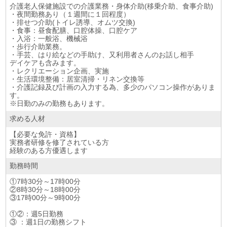
介護老人保健施設での介護業務・身体介助(移乗介助、食事介助)
・夜間勤務あり（１週間に１回程度）
・排せつ介助(トイレ誘導、オムツ交換)
・食事：昼食配膳、口腔体操、口腔ケア
・入浴：一般浴、機械浴
・歩行介助業務。
・手芸、はり絵などの手助け、又利用者さんのお話し相手
デイケアも含みます。
・レクリエーション企画、実施
・生活環境整備：居室清掃・リネン交換等
・介護記録及び計画の入力する為、多少のパソコン操作がありま
す。
※日勤のみの勤務もあります。
求める人材
【必要な免許・資格】
実務者研修を修了されている方
経験のある方優遇します
勤務時間
①7時30分～17時00分
②8時30分～18時00分
③17時00分～9時00分
①②：週5日勤務
③ ：週1日の勤務シフト