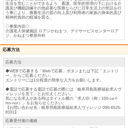
生活を営むことができるよう、看護、医学的管理の下における介
護及び機能訓練その他必要な医療ならびに日常生活上の世話を行
う事により、療養生活の質の向上及び利用者の家族の身体的及び
精神的負担の軽減を図る。
◇事業内容◇
介護老人保健施設 ロアジかねまつ、デイサービスセンターロア
ジ、かねまつ整形外科
応募方法
応募方法
◆WEBで応募する「Webで応募」ボタンまたは下記「エントリ
ー」からご応募ください。
エントリーには1分程度の簡単な入力をお願いします。
◆電話で応募する電話で応募の際には「岐阜羽島医療福祉求人ヴ
ィレッジを見て」とお伝えください。
気になる求人がある時はタイトル横の「求人ID（例：100-ca-f-
ms-nor）」をお知らせください。
【お問い合わせ先：岐阜羽島医療福祉求人ヴィレッジ 090-6525-
8331】
応募受付後の連絡