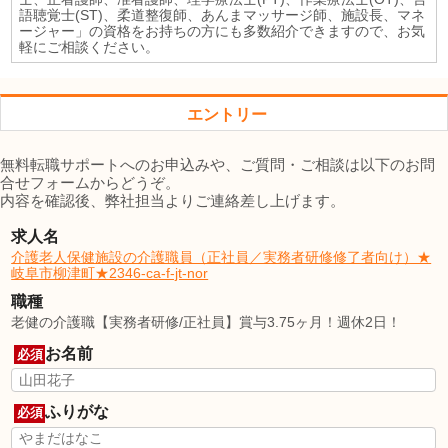
語聴覚士(ST)、柔道整復師、あんまマッサージ師、施設長、マネ
ージャー」の資格をお持ちの方にも多数紹介できますので、お気
軽にご相談ください。
エントリー
無料転職サポートへのお申込みや、ご質問・ご相談は以下のお問
合せフォームからどうぞ。
内容を確認後、弊社担当よりご連絡差し上げます。
求人名
介護老人保健施設の介護職員（正社員／実務者研修修了者向け）★
岐阜市柳津町★2346-ca-f-jt-nor
職種
老健の介護職【実務者研修/正社員】賞与3.75ヶ月！週休2日！
お名前
必須
ふりがな
必須