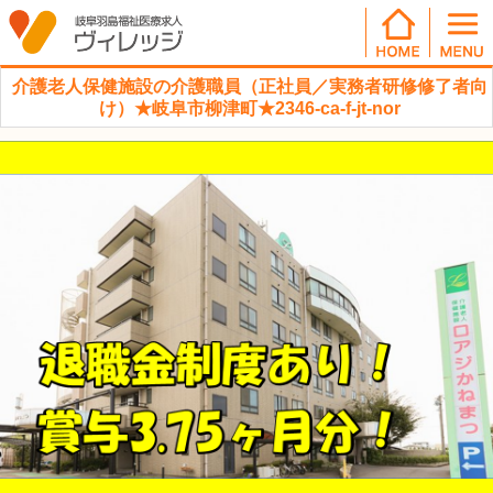
介護老人保健施設の介護職員（正社員／実務者研修修了者向
け）★岐阜市柳津町★2346-ca-f-jt-nor