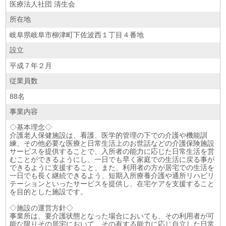
医療法人社団 清生会
所在地
岐阜県岐阜市柳津町下佐波西１丁目４番地
設立
平成７年２月
従業員数
88名
事業内容
◇基本理念◇
介護老人保健施設は、看護、医学的管理の下での介護や機能訓
練、その他必要な医療と日常生活上のお世話などの介護保険施設
サービスを提供することで、入所者の能力に応じた日常生活を営
むことができるようにし、一日でも早く家庭での生活に戻る事が
できるように支援すること、また、利用者の方が居宅での生活を
一日でも長く継続できるよう、短期入所療養介護や通所リハビリ
テーションといったサービスを提供し、在宅ケアを支援すること
を目的とした施設です。
◇施設の運営方針◇
事業所は、要介護状態となった場合においても、その利用者が可
能な限りその居宅において、その有する能力に応じ自立した日常