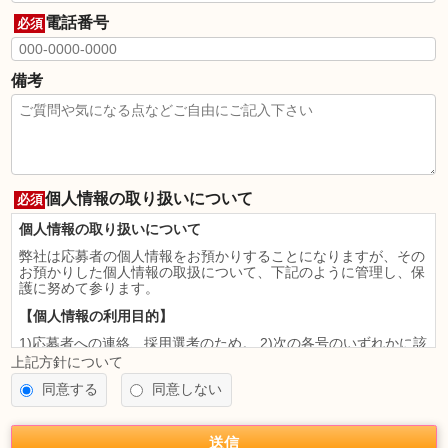
電話番号
必須
備考
個人情報の取り扱いについて
必須
個人情報の取り扱いについて
弊社は応募者の個人情報をお預かりすることになりますが、その
お預かりした個人情報の取扱について、下記のように管理し、保
護に努めて参ります。
【個人情報の利用目的】
1)応募者への連絡、採用選考のため。 2)次の各号のいずれかに該
当すると認められる場合には、利用目的の達成に必要な範囲を超
上記方針について
えて個人情報を利用することがあります。
同意する
同意しない
法令に基づく場合
人の生命、身体又は財産の保護のために必要がある場合であっ
て、本人の同意を得ることが困難であるとき
送信