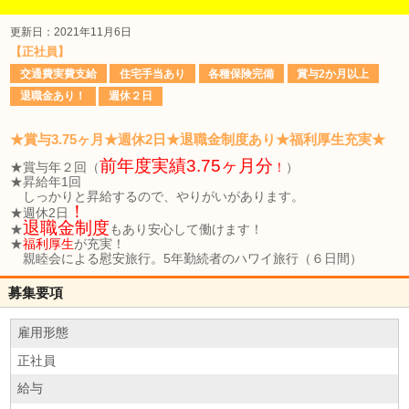
更新日：2021年11月6日
【正社員】
交通費実費支給
住宅手当あり
各種保険完備
賞与2か月以上
退職金あり！
週休２日
★賞与3.75ヶ月★週休2日★退職金制度あり★福利厚生充実★
前年度実績3.75ヶ月分
★賞与年２回（
！
）
★昇給年1回
しっかりと昇給するので、やりがいがあります。
！
★週休2日
退職金制度
★
もあり安心して働けます！
★
福利厚生
が充実！
親睦会による慰安旅行。5年勤続者のハワイ旅行（６日間）
募集要項
雇用形態
正社員
給与