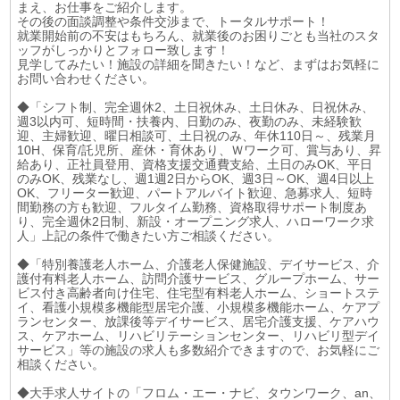
まえ、お仕事をご紹介します。
その後の面談調整や条件交渉まで、トータルサポート！
就業開始前の不安はもちろん、就業後のお困りごとも当社のスタ
ッフがしっかりとフォロー致します！
見学してみたい！施設の詳細を聞きたい！など、まずはお気軽に
お問い合わせください。
◆「シフト制、完全週休2、土日祝休み、土日休み、日祝休み、
週3以内可、短時間・扶養内、日勤のみ、夜勤のみ、未経験歓
迎、主婦歓迎、曜日相談可、土日祝のみ、年休110日～、残業月
10H、保育/託児所、産休・育休あり、Ｗワーク可、賞与あり、昇
給あり、正社員登用、資格支援交通費支給、土日のみOK、平日
のみOK、残業なし、週1週2日からOK、週3日～OK、週4日以上
OK、フリーター歓迎、パートアルバイト歓迎、急募求人、短時
間勤務の方も歓迎、フルタイム勤務、資格取得サポート制度あ
り、完全週休2日制、新設・オープニング求人、ハローワーク求
人」上記の条件で働きたい方ご相談ください。
◆「特別養護老人ホーム、介護老人保健施設、デイサービス、介
護付有料老人ホーム、訪問介護サービス、グループホーム、サー
ビス付き高齢者向け住宅、住宅型有料老人ホーム、ショートステ
イ、看護小規模多機能型居宅介護、小規模多機能ホーム、ケアプ
ランセンター、放課後等デイサービス、居宅介護支援、ケアハウ
ス、ケアホーム、リハビリテーションセンター、リハビリ型デイ
サービス」等の施設の求人も多数紹介できますので、お気軽にご
相談ください。
◆大手求人サイトの「フロム・エー・ナビ、タウンワーク、an、