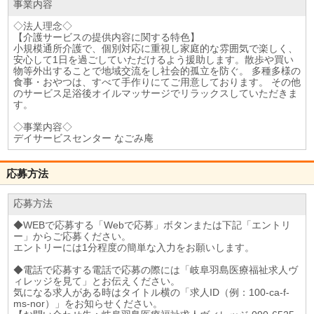
事業内容
◇法人理念◇
【介護サービスの提供内容に関する特色】
小規模通所介護で、個別対応に重視し家庭的な雰囲気で楽しく、
安心して1日を過ごしていただけるよう援助します。散歩や買い
物等外出することで地域交流をし社会的孤立を防ぐ。 多種多様の
食事・おやつは、すべて手作りにてご用意しております。 その他
のサービス足浴後オイルマッサージでリラックスしていただきま
す。
◇事業内容◇
デイサービスセンター なごみ庵
応募方法
応募方法
◆WEBで応募する「Webで応募」ボタンまたは下記「エントリ
ー」からご応募ください。
エントリーには1分程度の簡単な入力をお願いします。
◆電話で応募する電話で応募の際には「岐阜羽島医療福祉求人ヴ
ィレッジを見て」とお伝えください。
気になる求人がある時はタイトル横の「求人ID（例：100-ca-f-
ms-nor）」をお知らせください。