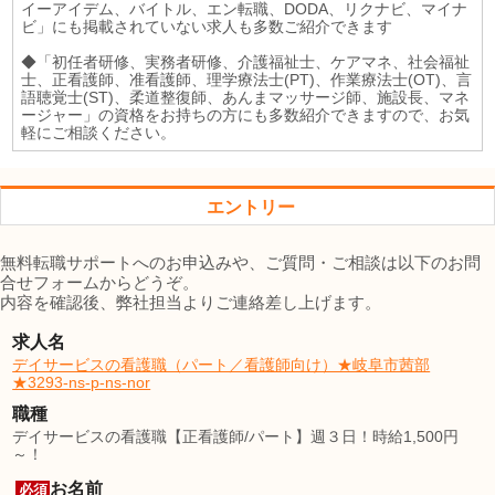
イーアイデム、バイトル、エン転職、DODA、リクナビ、マイナ
ビ」にも掲載されていない求人も多数ご紹介できます
◆「初任者研修、実務者研修、介護福祉士、ケアマネ、社会福祉
士、正看護師、准看護師、理学療法士(PT)、作業療法士(OT)、言
語聴覚士(ST)、柔道整復師、あんまマッサージ師、施設長、マネ
ージャー」の資格をお持ちの方にも多数紹介できますので、お気
軽にご相談ください。
エントリー
無料転職サポートへのお申込みや、ご質問・ご相談は以下のお問
合せフォームからどうぞ。
内容を確認後、弊社担当よりご連絡差し上げます。
求人名
デイサービスの看護職（パート／看護師向け）★岐阜市茜部
★3293-ns-p-ns-nor
職種
デイサービスの看護職【正看護師/パート】週３日！時給1,500円
～！
お名前
必須