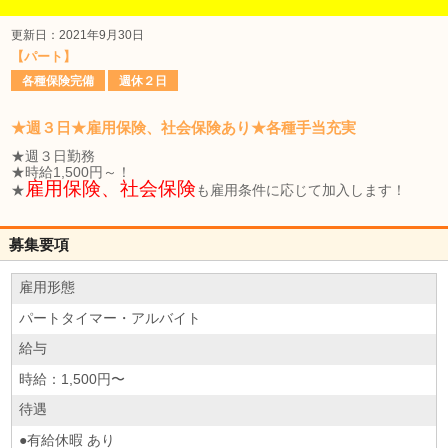
更新日：2021年9月30日
【パート】
各種保険完備
週休２日
★週３日★雇用保険、社会保険あり★各種手当充実
★週３日勤務
★時給1,500円～！
雇用保険、社会保険
★
も雇用条件に応じて加入します！
募集要項
雇用形態
パートタイマー・アルバイト
給与
時給：1,500円〜
待遇
●有給休暇 あり