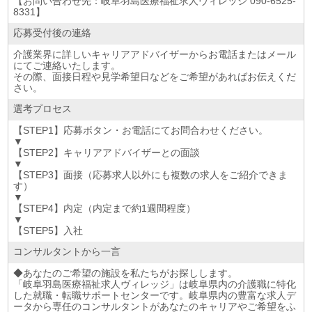
【お問い合わせ先：岐阜羽島医療福祉求人ヴィレッジ 090-6525-
8331】
応募受付後の連絡
介護業界に詳しいキャリアアドバイザーからお電話またはメール
にてご連絡いたします。
その際、面接日程や見学希望日などをご希望があればお伝えくだ
さい。
選考プロセス
【STEP1】応募ボタン・お電話にてお問合わせください。
▼
【STEP2】キャリアアドバイザーとの面談
▼
【STEP3】面接（応募求人以外にも複数の求人をご紹介できま
す）
▼
【STEP4】内定（内定まで約1週間程度）
▼
【STEP5】入社
コンサルタントから一言
◆あなたのご希望の施設を私たちがお探しします。
「岐阜羽島医療福祉求人ヴィレッジ」は岐阜県内の介護職に特化
した就職・転職サポートセンターです。岐阜県内の豊富な求人デ
ータから専任のコンサルタントがあなたのキャリアやご希望をふ