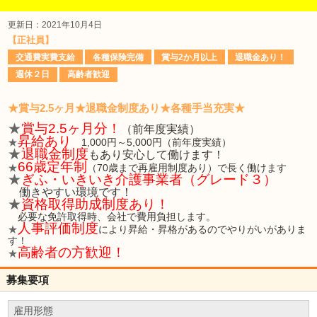
更新日：2021年10月4日
【正社員】
交通費実費支給
各種保険完備
賞与2か月以上
退職金あり！
週休２日
高齢者歓迎
★賞与2.5ヶ月★退職金制度あり★各種手当充実★
★
賞与2.5ヶ月分！
（前年度実績）
昇給あり
★
1,000円～5,000円（前年度実績）
★
退職金制度
もあり安心して働けます！
66歳定年制
★
（70歳まで再雇用制度あり）で長く働けます
★
ぎふ・いきいき介護事業者（グレード３）
働きやすい環境です！
★
資格取得助成制度あり！
必要な免許取得時、会社で費用負担します。
人事評価制度
★
により昇給・昇格があるのでやりがいがありま
す！
高齢者の方歓迎！
★
募集要項
雇用形態