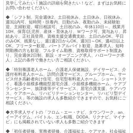
見学してみたい！施設の詳細を聞きたい！など、まずはお気軽に
お問い合わせください。
◆「シフト制、完全週休2、土日祝休み、土日休み、日祝休み、
週3以内可、短時間・扶養内、日勤のみ、夜勤のみ、未経験歓
迎、主婦歓迎、曜日相談可、土日祝のみ、年休110日～、残業月
10H、保育/託児所、産休・育休あり、Ｗワーク可、賞与あり、昇
給あり、正社員登用、資格支援交通費支給、土日のみOK、平日
のみOK、残業なし、週1週2日からOK、週3日～OK、週4日以上
OK、フリーター歓迎、パートアルバイト歓迎、急募求人、短時
間勤務の方も歓迎、フルタイム勤務、資格取得サポート制度あ
り、完全週休2日制、新設・オープニング求人、ハローワーク求
人」上記の条件で働きたい方ご相談ください。
◆「特別養護老人ホーム、介護老人保健施設、デイサービス、介
護付有料老人ホーム、訪問介護サービス、グループホーム、サー
ビス付き高齢者向け住宅、住宅型有料老人ホーム、ショートステ
イ、看護小規模多機能型居宅介護、小規模多機能ホーム、ケアプ
ランセンター、放課後等デイサービス、居宅介護支援、ケアハウ
ス、ケアホーム、リハビリテーションセンター、リハビリ型デイ
サービス」等の施設の求人も多数紹介できますので、お気軽にご
相談ください。
◆大手求人サイトの「フロム・エー・ナビ、タウンワーク、an、
イーアイデム、バイトル、エン転職、DODA、リクナビ、マイナ
ビ」にも掲載されていない求人も多数ご紹介できます
◆「初任者研修、実務者研修、介護福祉士、ケアマネ、社会福祉