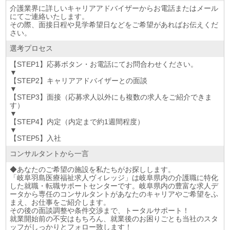
介護業界に詳しいキャリアアドバイザーからお電話またはメール
にてご連絡いたします。
その際、面接日程や見学希望日などをご希望があればお伝えくだ
さい。
選考プロセス
【STEP1】応募ボタン・お電話にてお問合わせください。
▼
【STEP2】キャリアアドバイザーとの面談
▼
【STEP3】面接（応募求人以外にも複数の求人をご紹介できま
す）
▼
【STEP4】内定（内定まで約1週間程度）
▼
【STEP5】入社
コンサルタントから一言
◆あなたのご希望の施設を私たちがお探しします。
「岐阜羽島医療福祉求人ヴィレッジ」は岐阜県内の介護職に特化
した就職・転職サポートセンターです。岐阜県内の豊富な求人デ
ータから専任のコンサルタントがあなたのキャリアやご希望をふ
まえ、お仕事をご紹介します。
その後の面談調整や条件交渉まで、トータルサポート！
就業開始前の不安はもちろん、就業後のお困りごとも当社のスタ
ッフがしっかりとフォロー致します！