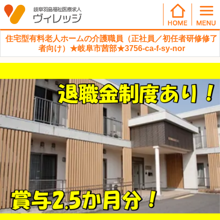
住宅型有料老人ホームの介護職員（正社員／初任者研修修了
者向け）★岐阜市茜部★3756-ca-f-sy-nor