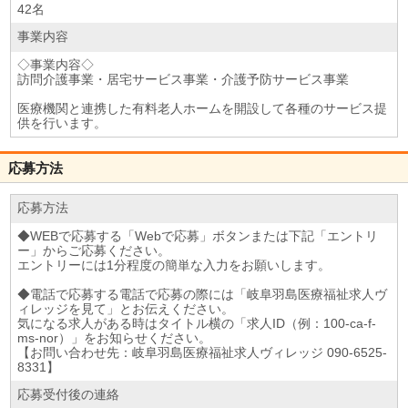
42名
事業内容
◇事業内容◇
訪問介護事業・居宅サービス事業・介護予防サービス事業
医療機関と連携した有料老人ホームを開設して各種のサービス提
供を行います。
応募方法
応募方法
◆WEBで応募する「Webで応募」ボタンまたは下記「エントリ
ー」からご応募ください。
エントリーには1分程度の簡単な入力をお願いします。
◆電話で応募する電話で応募の際には「岐阜羽島医療福祉求人ヴ
ィレッジを見て」とお伝えください。
気になる求人がある時はタイトル横の「求人ID（例：100-ca-f-
ms-nor）」をお知らせください。
【お問い合わせ先：岐阜羽島医療福祉求人ヴィレッジ 090-6525-
8331】
応募受付後の連絡