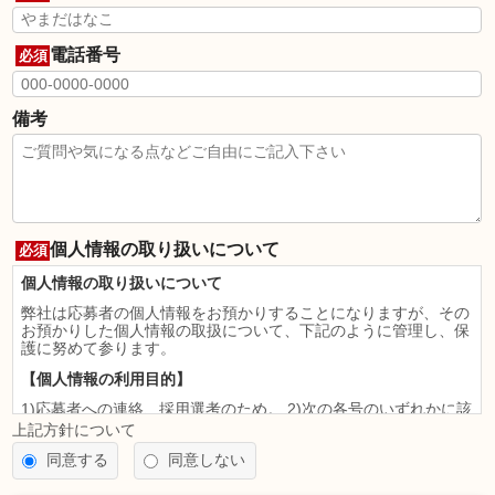
電話番号
必須
備考
個人情報の取り扱いについて
必須
個人情報の取り扱いについて
弊社は応募者の個人情報をお預かりすることになりますが、その
お預かりした個人情報の取扱について、下記のように管理し、保
護に努めて参ります。
【個人情報の利用目的】
1)応募者への連絡、採用選考のため。 2)次の各号のいずれかに該
当すると認められる場合には、利用目的の達成に必要な範囲を超
上記方針について
えて個人情報を利用することがあります。
同意する
同意しない
法令に基づく場合
人の生命、身体又は財産の保護のために必要がある場合であっ