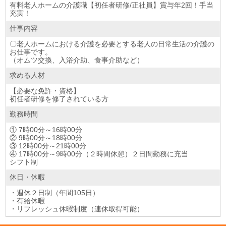
有料老人ホームの介護職【初任者研修/正社員】賞与年2回！手当
充実！
仕事内容
〇老人ホームにおける介護を必要とする老人の日常生活の介護の
お仕事です。
（オムツ交換、入浴介助、食事介助など）
求める人材
【必要な免許・資格】
初任者研修を修了されている方
勤務時間
① 7時00分～16時00分
② 9時00分～18時00分
③ 12時00分～21時00分
④ 17時00分～9時00分（２時間休憩）２日間勤務に充当
シフト制
休日・休暇
・週休２日制（年間105日）
・有給休暇
・リフレッシュ休暇制度（連休取得可能）