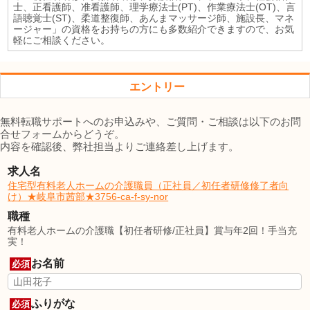
士、正看護師、准看護師、理学療法士(PT)、作業療法士(OT)、言
語聴覚士(ST)、柔道整復師、あんまマッサージ師、施設長、マネ
ージャー」の資格をお持ちの方にも多数紹介できますので、お気
軽にご相談ください。
エントリー
無料転職サポートへのお申込みや、ご質問・ご相談は以下のお問
合せフォームからどうぞ。
内容を確認後、弊社担当よりご連絡差し上げます。
求人名
住宅型有料老人ホームの介護職員（正社員／初任者研修修了者向
け）★岐阜市茜部★3756-ca-f-sy-nor
職種
有料老人ホームの介護職【初任者研修/正社員】賞与年2回！手当充
実！
お名前
必須
ふりがな
必須