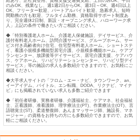
給あり、正社員登用、資格支援交通費支給、土日のみOK、平日
のみOK、残業なし、週1週2日からOK、週3日～OK、週4日以上
OK、フリーター歓迎、パートアルバイト歓迎、急募求人、短時
間勤務の方も歓迎、フルタイム勤務、資格取得サポート制度あ
り、完全週休2日制、新設・オープニング求人、ハローワーク求
人」上記の条件で働きたい方ご相談ください。
◆「特別養護老人ホーム、介護老人保健施設、デイサービス、介
護付有料老人ホーム、訪問介護サービス、グループホーム、サー
ビス付き高齢者向け住宅、住宅型有料老人ホーム、ショートステ
イ、看護小規模多機能型居宅介護、小規模多機能ホーム、ケアプ
ランセンター、放課後等デイサービス、居宅介護支援、ケアハウ
ス、ケアホーム、リハビリテーションセンター、リハビリ型デイ
サービス」等の施設の求人も多数紹介できますので、お気軽にご
相談ください。
◆大手求人サイトの「フロム・エー・ナビ、タウンワーク、an、
イーアイデム、バイトル、エン転職、DODA、リクナビ、マイナ
ビ」にも掲載されていない求人も多数ご紹介できます
◆「初任者研修、実務者研修、介護福祉士、ケアマネ、社会福祉
士、正看護師、准看護師、理学療法士(PT)、作業療法士(OT)、言
語聴覚士(ST)、柔道整復師、あんまマッサージ師、施設長、マネ
ージャー」の資格をお持ちの方にも多数紹介できますので、お気
軽にご相談ください。