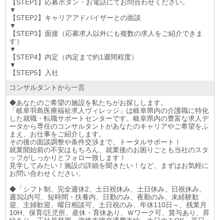
【STEP1】応募ボタン・お電話にてお問合わせください。
▼
【STEP2】キャリアアドバイザーとの面談
▼
【STEP3】面接（応募求人以外にも複数の求人をご紹介できま
す）
▼
【STEP4】内定（内定まで約1週間程度）
▼
【STEP5】入社
コンサルタントから一言
◆あなたのご希望の施設を私たちがお探しします。
「岐阜羽島医療福祉求人ヴィレッジ」は岐阜県内の介護職に特化
した就職・転職サポートセンターです。岐阜県内の豊富な求人デ
ータから専任のコンサルタントがあなたのキャリアやご希望をふ
まえ、お仕事をご紹介します。
その後の面談調整や条件交渉まで、トータルサポート！
就業開始前の不安はもちろん、就業後のお困りごとも当社のスタ
ッフがしっかりとフォロー致します！
見学してみたい！施設の詳細を聞きたい！など、まずはお気軽に
お問い合わせください。
◆「シフト制、完全週休2、土日祝休み、土日休み、日祝休み、
週3以内可、短時間・扶養内、日勤のみ、夜勤のみ、未経験歓
迎、主婦歓迎、曜日相談可、土日祝のみ、年休110日～、残業月
10H、保育/託児所、産休・育休あり、Ｗワーク可、賞与あり、昇