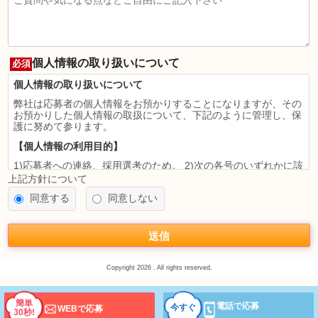
個人情報の取り扱いについて
必須
個人情報の取り扱いについて
弊社は応募者の個人情報をお預かりすることになりますが、その
お預かりした個人情報の取扱について、下記のように管理し、保
護に努めて参ります。
【個人情報の利用目的】
1)応募者への連絡、採用選考のため。 2)次の各号のいずれかに該
当すると認められる場合には、利用目的の達成に必要な範囲を超
上記方針について
えて個人情報を利用することがあります。
同意する
同意しない
法令に基づく場合
人の生命、身体又は財産の保護のために必要がある場合であっ
て、本人の同意を得ることが困難であるとき
送信
公衆衛生の向上又は児童の健全な育成の推進のために特に必要が
ある場合であって、本人の同意を得ることが困難であるとき
国の機関若しくは地方公共団体又はその委託を受けた者が法令の
Copyright 2026 . All rights reserved.
定める事務を遂行することに対して協力する必要がある場合であ
って、本人の同意を得ることによって当該事務の遂行に支障を及
ぼすおそれがあるとき
簡単
モバイル
PC
電話で応募
今すぐ
WEBで応募
30秒!
【第三者への提供】