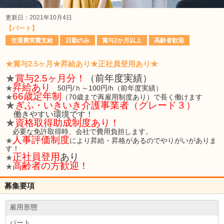
更新日：2021年10月4日
【パート】
交通費実費支給
日勤のみ
賞与2か月以上
高齢者歓迎
★賞与2.5ヶ月★昇給あり★正社員登用あり★
★
賞与2.5ヶ月分！
（前年度実績）
昇給あり
★
5
0円/ｈ～100円/h（前年度実績）
66歳定年制
★
（70歳まで再雇用制度あり）で長く働けます
★
ぎふ・いきいき介護事業者（グレード３）
働きやすい環境です！
★
資格取得助成制度あり！
必要な免許取得時、会社で費用負担します。
人事評価制度
★
により昇給・昇格があるのでやりがいがありま
す！
正社員登用
あり
★
高齢者の方歓迎！
★
募集要項
雇用形態
パート