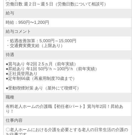
労働日数 週２日～週５日（労働日数について相談可）
給与
時給：950円〜1,200円
給与コメント
・処遇改善加算：5,000円～15,000円
・交通費実費支給（上限あり）
待遇
●賞与あり 年2回 2.5ヵ月（前年実績）
●昇給あり 年1回 50円/ｈ～100円/ｈ（前年実績）
●正社員登用あり
●定年制66歳（再雇用制度70歳まで）
●受動喫煙対策 あり（屋外にて喫煙可）
職種
有料老人ホームの介護職【初任者/パート】賞与年2回！昇給あ
り！
仕事内容
〇老人ホームにおける介護を必要とする老人の日常生活の介護の
お仕事です。