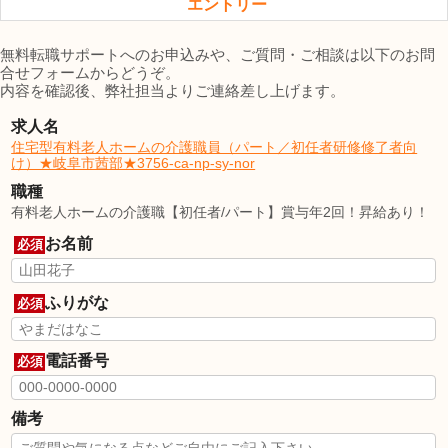
エントリー
無料転職サポートへのお申込みや、ご質問・ご相談は以下のお問
合せフォームからどうぞ。
内容を確認後、弊社担当よりご連絡差し上げます。
求人名
住宅型有料老人ホームの介護職員（パート／初任者研修修了者向
け）★岐阜市茜部★3756-ca-np-sy-nor
職種
有料老人ホームの介護職【初任者/パート】賞与年2回！昇給あり！
お名前
必須
ふりがな
必須
電話番号
必須
備考