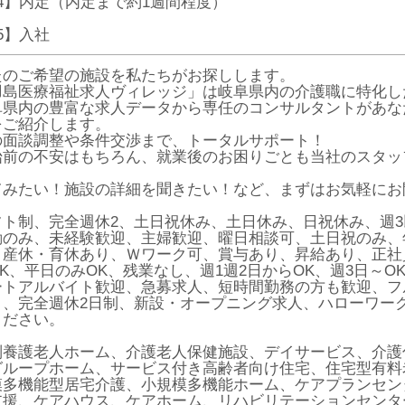
P4】内定（内定まで約1週間程度）
P5】入社
たのご希望の施設を私たちがお探しします。
羽島医療福祉求人ヴィレッジ」は岐阜県内の介護職に特化し
阜県内の豊富な求人データから専任のコンサルタントがあな
をご紹介します。
の面談調整や条件交渉まで、トータルサポート！
始前の不安はもちろん、就業後のお困りごとも当社のスタッ
てみたい！施設の詳細を聞きたい！など、まずはお気軽にお
フト制、完全週休2、土日祝休み、土日休み、日祝休み、週
のみ、未経験歓迎、主婦歓迎、曜日相談可、土日祝のみ、年休
、産休・育休あり、Ｗワーク可、賞与あり、昇給あり、正社
K、平日のみOK、残業なし、週1週2日からOK、週3日～O
ートアルバイト歓迎、急募求人、短時間勤務の方も歓迎、フ
り、完全週休2日制、新設・オープニング求人、ハローワー
ください。
別養護老人ホーム、介護老人保健施設、デイサービス、介護
グループホーム、サービス付き高齢者向け住宅、住宅型有料
模多機能型居宅介護、小規模多機能ホーム、ケアプランセン
支援、ケアハウス、ケアホーム、リハビリテーションセンタ