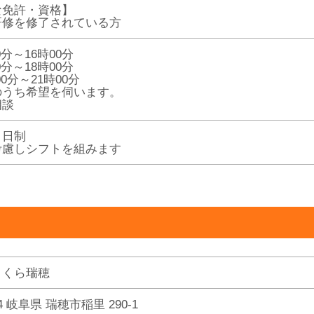
な免許・資格】
研修を修了されている方
0分～16時00分
0分～18時00分
00分～21時00分
のうち希望を伺います。
相談
２日制
考慮しシフトを組みます
さくら瑞穂
224 岐阜県 瑞穂市稲里 290-1