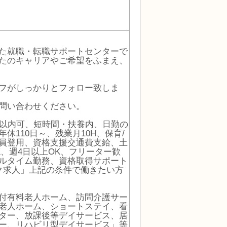
た就職・転職サポートセンターで
たのキャリアやご希望をふまえ、
フがしっかりとフォロー致しま
問い合わせください。
3以内可、短時間・扶養内、日勤の
110日～、残業月10H、保育/
員登用、資格支援交通費支給、土
K、週4日以上OK、フリーター歓
ルタイム勤務、資格取得サポート
ク求人」上記の条件で働きたい方
付有料老人ホーム、訪問介護サー
老人ホーム、ショートステイ、看
ター、放課後等デイサービス、居
ー、リハビリ型デイサービス」等