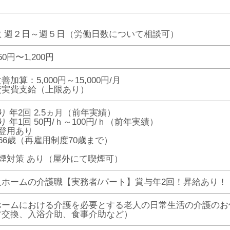
数 週２日～週５日（労働日数について相談可）
0円〜1,200円
加算：5,000円～15,000円/月
費実費支給（上限あり）
り 年2回 2.5ヵ月（前年実績）
り 年1回 50円/ｈ～100円/ｈ（前年実績）
登用あり
66歳（再雇用制度70歳まで）
煙対策 あり（屋外にて喫煙可）
人ホームの介護職【実務者/パート】賞与年2回！昇給あり！
ホームにおける介護を必要とする老人の日常生活の介護のお
ツ交換、入浴介助、食事介助など）