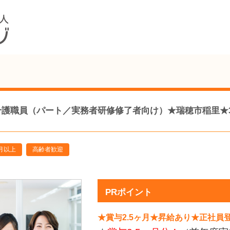
員（パート／実務者研修修了者向け）★瑞穂市稲里★3820-ca
月以上
高齢者歓迎
PRポイント
★賞与2.5ヶ月★昇給あり★正社員