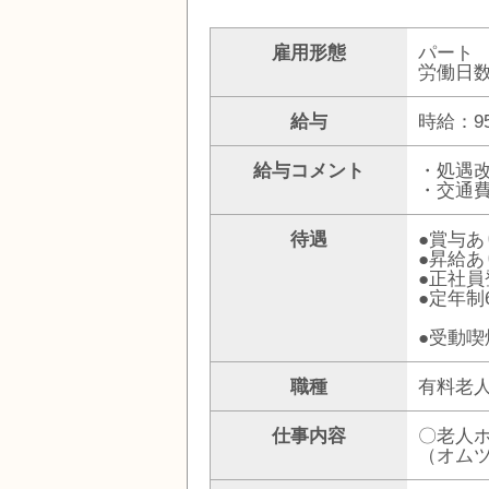
雇用形態
パート
労働日
給与
時給：95
給与コメント
・処遇改善
・交通
待遇
●賞与あ
●昇給あ
●正社員
●定年制
●受動喫
職種
有料老
仕事内容
〇老人
（オム