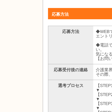
応募方法
応募方法
◆WE
エント
◆電話
い。
気になる
【お問い
応募受付後の連絡
介護業
その際
選考プロセス
【STE
▼
【STE
▼
【STE
▼