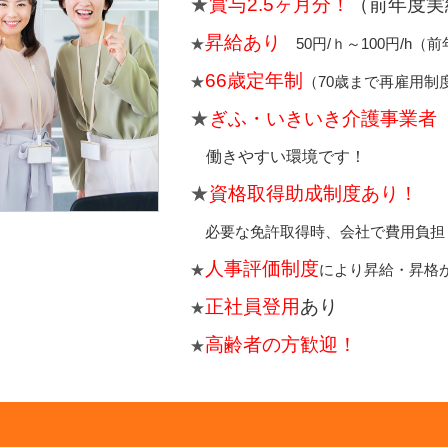
★
賞与2.5ヶ月分！
（前年度実
昇給あり
★
5
0円/ｈ～100円/h（
66歳定年制
★
（70歳まで再雇用制
★
ぎふ・いきいき介護事業者
働きやすい環境です！
★
資格取得助成制度あり！
必要な免許取得時、会社で費用負担
人事評価制度
★
により昇給・昇格
正社員登用
あり
★
高齢者の方歓迎！
★