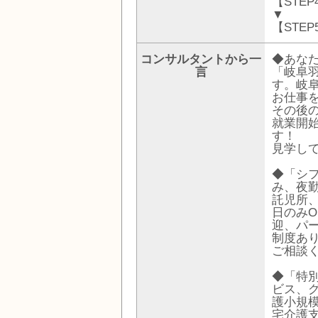
【STE
▼
【STE
コンサルタントから一
◆あな
言
「岐阜
す。岐
お仕事
その後
就業開
す！
見学し
◆「シ
み、夜勤
託児所
日のみO
迎、パ
制度あ
ご相談
◆「特
ビス、
護小規
宅介護